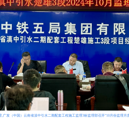
育,广发（中国）云南省滇中引水二期配套工程施工监理3标监理部召开“10月份监理月