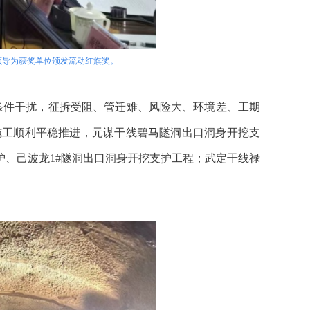
局领导为获奖单位颁发流动红旗奖。
条件干扰，征拆受阻、管迁难、风险大、环境差、工期
施工顺利平稳推进，元谋干线碧马隧洞出口洞身开挖支
护、己波龙1#隧洞出口洞身开挖支护工程；武定干线禄