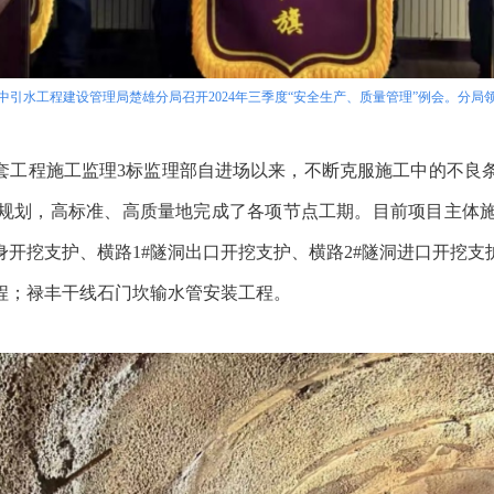
南省滇中引水工程建设管理局楚雄分局召开2024年三季度“安全生产、质量管理”例会。分
套工程施工监理
3标监理部自进场以来，不断克服施工中的不良
规划，高标准、高质量地完成了各项节点工期。目前项目主体
开挖支护、横路1#隧洞出口开挖支护、横路2#隧洞进口开挖支
程；禄丰干线石门坎输水管安装工程。