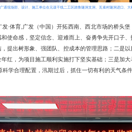
楚雄分局广通现场部、设计、施工单位在元谋干线二工区踏鲁隧洞支洞、瓦雀村隧洞进口、
发·体育,广发（中国）开拓西南、西北市场的桥头堡
感和使命感，坚定信念、迎难而上、奋勇争先开口子、
结，提出树形象、强团队、控成本的管理思路；二是以
全年红，为项目施工顺利实施打下坚实基础；三是加大
科学合理配置，汛期过后，抓住一切有利的天气条件及