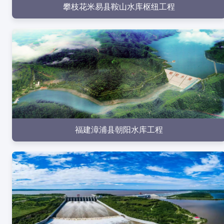
攀枝花米易县鞍山水库枢纽工程
点击查看
福建漳浦县朝阳水库工程