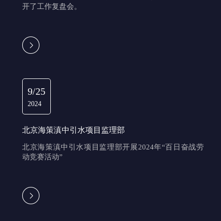
开了工作复盘会。
9/25
2024
北京海策工程咨询有限公司召开资质申报工作复
盘会议
10月25日，就工程资质申报工作，行政人资中心组
北京海策滇中引水项目监理部
织召开了工作复盘会。
北京海策滇中引水项目监理部开展2024年“百日奋战劳
动竞赛活动”