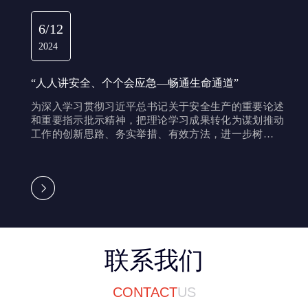
6/12
2024
北京海策滇中引水项目监理部
北京海策滇中引水项目监理部开展2024年“百日奋战
“人人讲安全、个个会应急—畅通生命通道”
劳动竞赛活动”
为深入学习贯彻习近平总书记关于安全生产的重要论述
和重要指示批示精神，把理论学习成果转化为谋划推动
工作的创新思路、务实举措、有效方法，进一步树牢安
全发展理念。
“人人讲安全、个个会应急—畅通生命通道”
联系我们
为深入学习贯彻习近平总书记关于安全生产的重要
论述和重要指示批示精神，把理论学习成果转化为
CONTACT
US
谋划推动工作的创新思路、务实举措、有效方法，